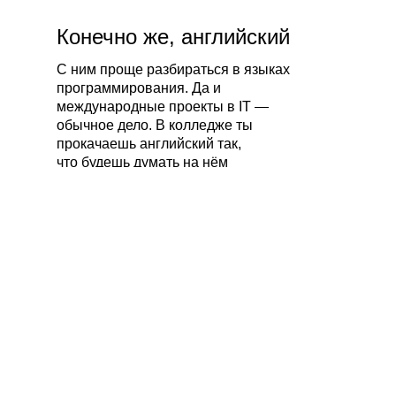
Конечно же, английский
С ним проще разбираться в языках
программирования. Да и
международные проекты в IT —
обычное дело. В колледже ты
прокачаешь английский так,
что будешь думать на нём
Софт-скилы — работа в
команде
А ещё планирование проектов, знание
основ корпоративной культуры, умение
находить или задавать тренды в IT-
сфере, ТРИЗ. Этому тебя не научат в
университете, но научат у нас